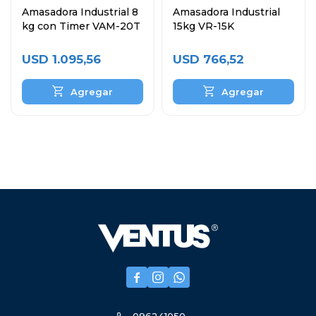
Amasadora Industrial 8
Amasadora Industrial
kg con Timer VAM-20T
15kg VR-15K
USD
1.095,56
USD
766,52


