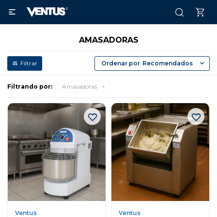

AMASADORAS
Recomendados
Filtrando por:
Amasadoras
Ventus
Ventus