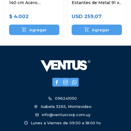
140 cm Acero
Estantes de Metal 91 x
Inoxidable
46 x 180 cm
$
4.002
USD
259,07



096241050
Isabela 3265, Montevideo
info@ventuscorp.com.uy
Lunes a Viernes de 09:00 a 18:00 hs