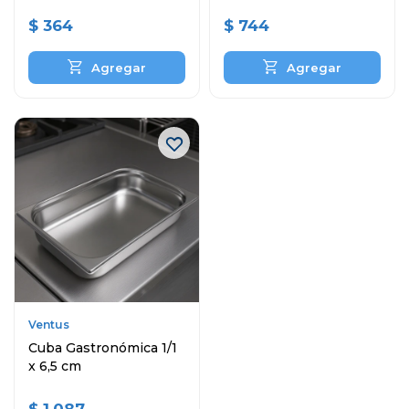
$
364
$
744
Ventus
Cuba Gastronómica 1/1
x 6,5 cm