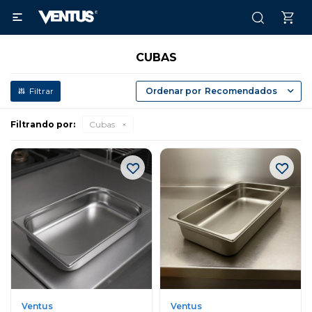

CUBAS
Recomendados
Filtrando por:
Cubas
Ventus
Ventus