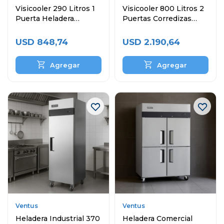
Visicooler 290 Litros 1
Visicooler 800 Litros 2
Puerta Heladera
Puertas Corredizas
Exhibidora
Heladera Exibidora
USD
848,74
USD
2.190,64
Ventus
Ventus
Heladera Industrial 370
Heladera Comercial