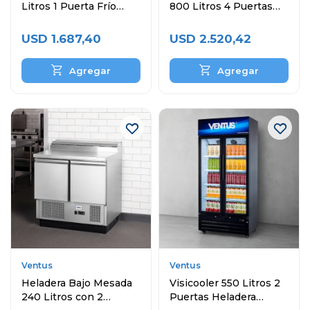
Litros 1 Puerta Frío
800 Litros 4 Puertas
Estático
VR4PS-1000
USD
1.687,40
USD
2.520,42
Ventus
Ventus
Heladera Bajo Mesada
Visicooler 550 Litros 2
240 Litros con 2
Puertas Heladera