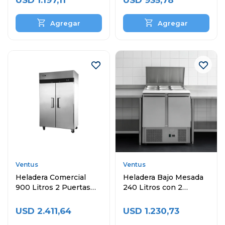
USD
1.197,11
USD
935,78
Ventus
Ventus
Heladera Comercial
Heladera Bajo Mesada
900 Litros 2 Puertas
240 Litros con 2
VREF-1000BEN
Puertas Topinera y
Cubas
USD
2.411,64
USD
1.230,73