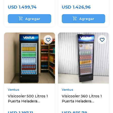
Puertas y Topinera
Exhibidora
USD
1.499,74
USD
1.426,96
Ventus
Ventus
Visicooler 500 Litros 1
Visicooler 360 Litros 1
Puerta Heladera
Puerta Heladera
Exhibidora
Exhibidora