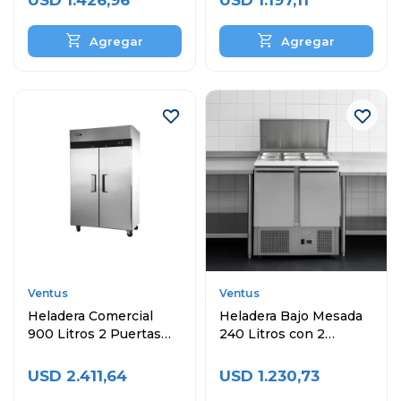
USD
1.426,96
USD
1.197,11
Ventus
Ventus
Heladera Comercial
Heladera Bajo Mesada
900 Litros 2 Puertas
240 Litros con 2
VREF-1000BEN
Puertas Topinera y
Cubas
USD
2.411,64
USD
1.230,73