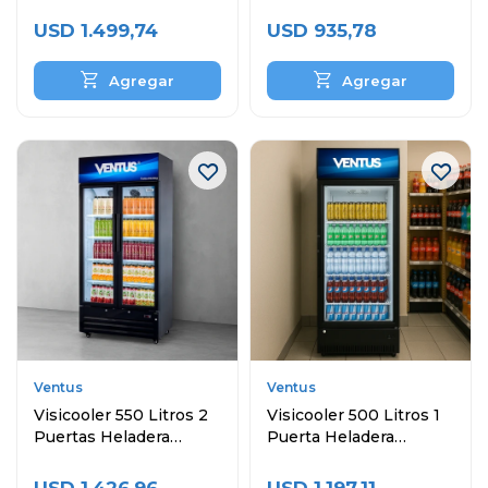
Puertas y Topinera
Exhibidora
USD
1.499,74
USD
935,78
Ventus
Ventus
Visicooler 550 Litros 2
Visicooler 500 Litros 1
Puertas Heladera
Puerta Heladera
Exhibidora
Exhibidora