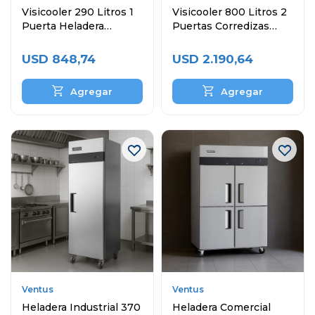
Visicooler 290 Litros 1
Visicooler 800 Litros 2
Puerta Heladera
Puertas Corredizas
Exhibidora
Heladera Exibidora
USD
848,74
USD
2.190,64
Ventus
Ventus
Heladera Industrial 370
Heladera Comercial