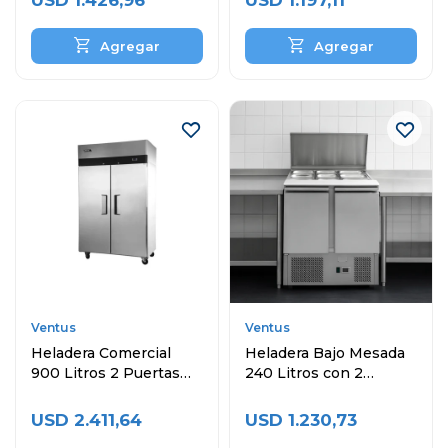
USD
1.426,96
USD
1.197,11
Ventus
Ventus
Heladera Comercial
Heladera Bajo Mesada
900 Litros 2 Puertas
240 Litros con 2
VREF-1000BEN
Puertas Topinera y
Cubas
USD
2.411,64
USD
1.230,73