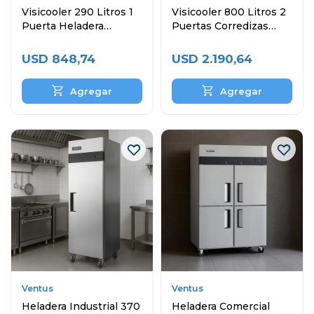
Visicooler 290 Litros 1
Visicooler 800 Litros 2
Puerta Heladera
Puertas Corredizas
Exhibidora
Heladera Exibidora
USD
848,74
USD
2.190,64
Ventus
Ventus
Heladera Industrial 370
Heladera Comercial