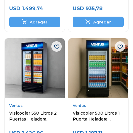
Puertas y Topinera
Exhibidora
USD
1.499,74
USD
935,78
Ventus
Ventus
Visicooler 550 Litros 2
Visicooler 500 Litros 1
Puertas Heladera
Puerta Heladera
Exhibidora
Exhibidora