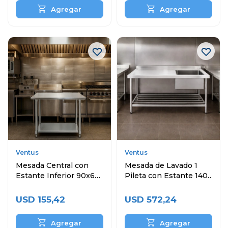
Ventus
Ventus
Mesada Central con
Mesada de Lavado 1
Estante Inferior 90x60
Pileta con Estante 140
cm
x 60 cm Acero
Inoxidable
USD
155,42
USD
572,24