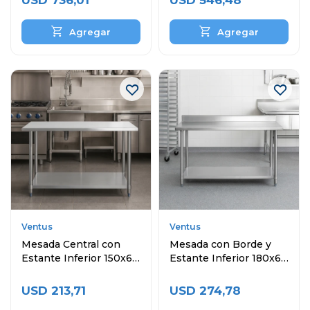
USD
736,01
USD
546,48
Ventus
Ventus
Mesada Central con
Mesada con Borde y
Estante Inferior 150x60
Estante Inferior 180x60
cm
cm
USD
213,71
USD
274,78