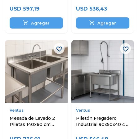
Inoxidable
Inoxidable
USD
597,19
USD
536,43
Ventus
Ventus
Mesada de Lavado 2
Piletón Fregadero
Piletas 140x60 cm
Industrial 90x50x40 cm
Acero Inoxidable
Acero Inoxidable