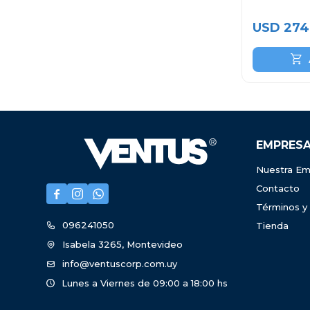
USD
274
EMPRES
Nuestra Em
Contacto



Términos y
096241050
Tienda
Isabela 3265, Montevideo
info@ventuscorp.com.uy
Lunes a Viernes de 09:00 a 18:00 hs