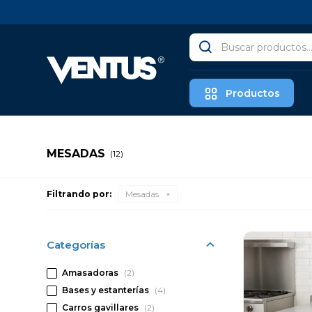
Productos
MESADAS
(12)
Filtrando por:
Mesadas
Categorías
Amasadoras
(2)
Bases y estanterías
(4)
Carros gavillares
(2)