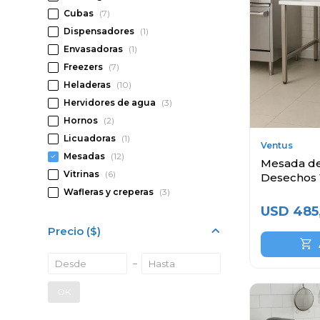
Cubas
(7)
Dispensadores
(1)
Envasadoras
(1)
Freezers
(7)
Heladeras
(10)
Hervidores de agua
(3)
Hornos
(2)
Licuadoras
(1)
Ventus
Mesadas
(12)
Mesada de
Vitrinas
(6)
Desechos 
Inoxidable
Wafleras y creperas
(3)
USD
485
Precio
($)
OK