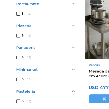
Restaurante
Si
(12)
Pizzería
Si
(12)
Panadería
Si
(12)
Ventus
Minimarket
Mesada de
cm Acero 
Si
(10)
USD
477
Pastelería
Si
(12)