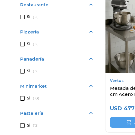
Restaurante
Si
(12)
Pizzería
Si
(12)
Panadería
Si
(12)
Ventus
Minimarket
Mesada de
cm Acero 
Si
(10)
USD
477
Pastelería
Si
(12)