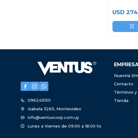
USD
274
EMPRES
Nuestra Em
Contacto



Términos y
096241050
Tienda
Isabela 3265, Montevideo
info@ventuscorp.com.uy
Lunes a Viernes de 09:00 a 18:00 hs