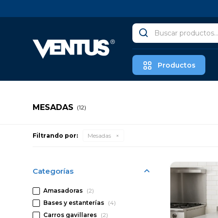
Productos
MESADAS
(12)
Filtrando por:
Mesadas
Categorías
Amasadoras
(2)
Bases y estanterías
(4)
Carros gavillares
(2)