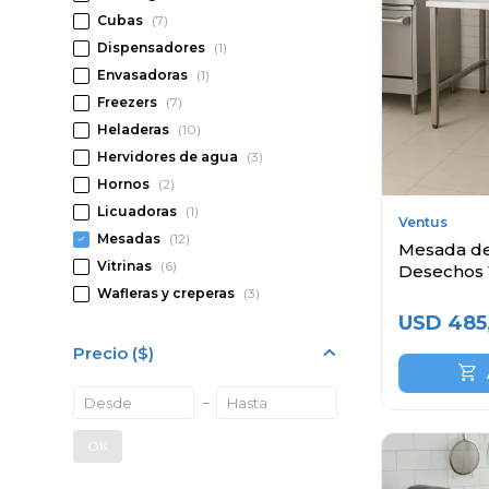
Cubas
(7)
Dispensadores
(1)
Envasadoras
(1)
Freezers
(7)
Heladeras
(10)
Hervidores de agua
(3)
Hornos
(2)
Licuadoras
(1)
Ventus
Mesadas
(12)
Mesada de
Vitrinas
(6)
Desechos 
Inoxidable
Wafleras y creperas
(3)
USD
485
Precio
($)
OK