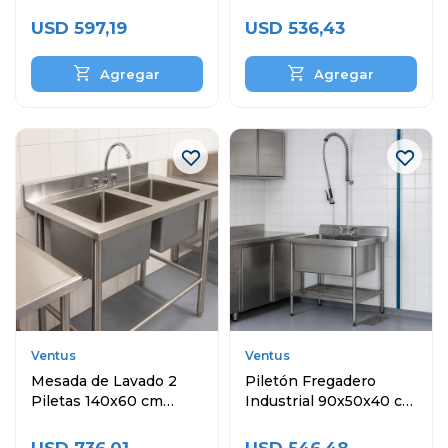
Inoxidable
Inoxidable
USD
597,19
USD
536,43
Ventus
Ventus
Mesada de Lavado 2
Piletón Fregadero
Piletas 140x60 cm
Industrial 90x50x40 cm
Acero Inoxidable
Acero Inoxidable