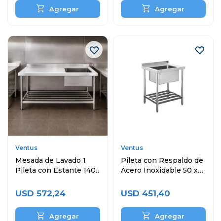
Ventus
Ventus
Mesada de Lavado 1
Pileta con Respaldo de
Pileta con Estante 140
Acero Inoxidable 50 x
x 60 cm Acero
40 x 30 cm
Inoxidable
USD
572,24
USD
451,40