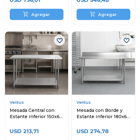
USD
736,01
USD
546,48
Ventus
Ventus
Mesada Central con
Mesada con Borde y
Estante Inferior 150x60
Estante Inferior 180x60
cm
cm
USD
213,71
USD
274,78