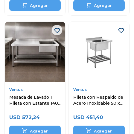
Ventus
Ventus
Mesada de Lavado 1
Pileta con Respaldo de
Pileta con Estante 140
Acero Inoxidable 50 x
x 60 cm Acero
40 x 30 cm
Inoxidable
USD
572,24
USD
451,40