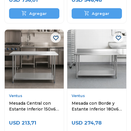
USD
736,01
USD
546,48
Ventus
Ventus
Mesada Central con
Mesada con Borde y
Estante Inferior 150x60
Estante Inferior 180x60
cm
cm
USD
213,71
USD
274,78