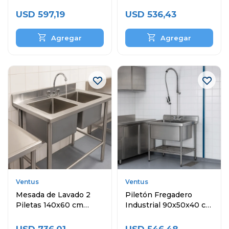
Inoxidable
Inoxidable
USD
597,19
USD
536,43
Ventus
Ventus
Mesada de Lavado 2
Piletón Fregadero
Piletas 140x60 cm
Industrial 90x50x40 cm
Acero Inoxidable
Acero Inoxidable