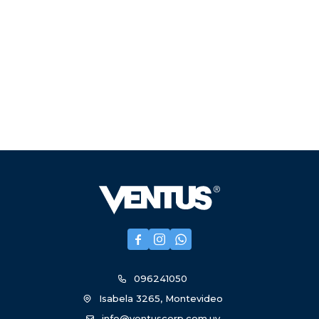



096241050
Isabela 3265, Montevideo
info@ventuscorp.com.uy