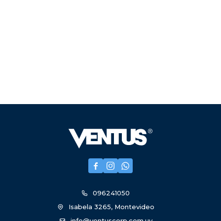



096241050
Isabela 3265, Montevideo
info@ventuscorp.com.uy