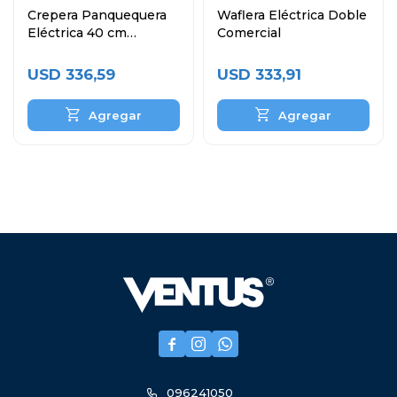
Crepera Panquequera
Waflera Eléctrica Doble
Eléctrica 40 cm
Comercial
Comercial
USD
336,59
USD
333,91



096241050