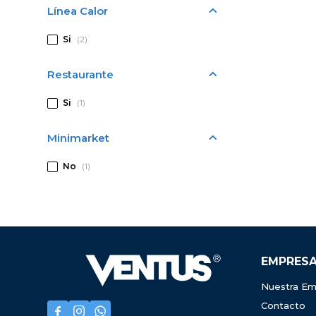
Línea Calor
Si
(2)
Restaurante
Si
(1)
Minimarket
No
(1)
EMPRES
Nuestra Em
Contacto


