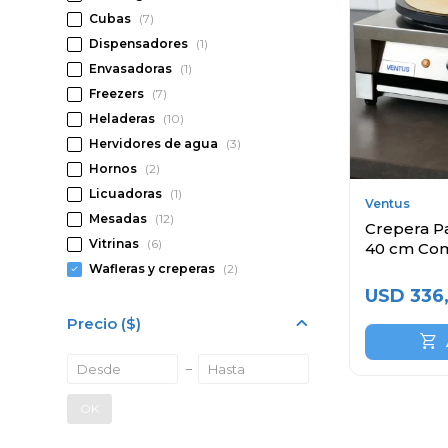
Cubas
(7)
Dispensadores
(1)
Envasadoras
(1)
Freezers
(7)
Heladeras
(10)
Hervidores de agua
(3)
Hornos
(2)
Licuadoras
(1)
Ventus
Mesadas
(12)
Crepera P
Vitrinas
(6)
40 cm Com
Wafleras y creperas
(2)
USD
336
Precio
($)
OK