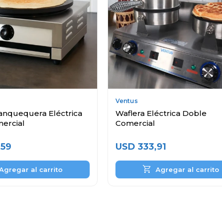
Ventus
anquequera Eléctrica
Waflera Eléctrica Doble
ercial
Comercial
,59
USD
333,91