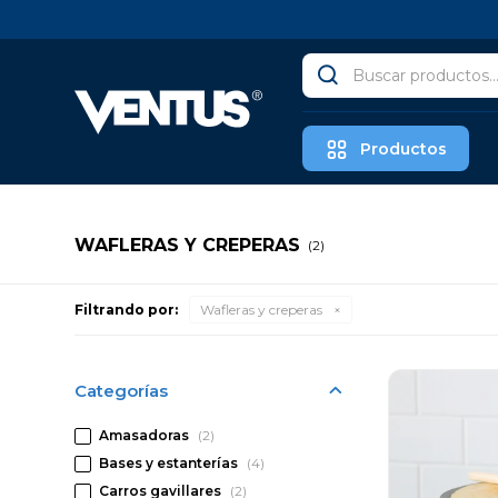
Productos
WAFLERAS Y CREPERAS
(2)
Filtrando por:
Wafleras y creperas
Categorías
Amasadoras
(2)
Bases y estanterías
(4)
Carros gavillares
(2)