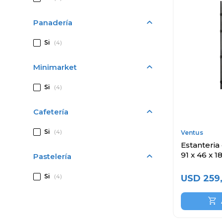
Panadería
Si
(4)
Minimarket
Si
(4)
Cafetería
Si
(4)
Ventus
Estanteria
91 x 46 x 
Pastelería
Si
(4)
USD
259