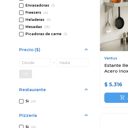
Envasadoras
(1)
Freezers
(4)
Heladeras
(9)
Mesadas
(13)
Picadoras de carne
(1)
Precio
($)
Ventus
Estante Re
Acero Ino
OK
$
5.316
Restaurante
Si
(4)
Pizzería
Si
(4)