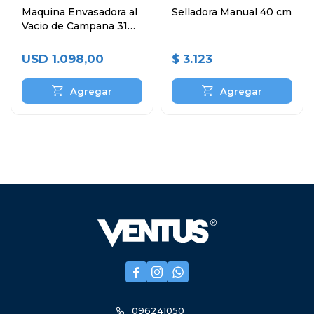
Maquina Envasadora al
Selladora Manual 40 cm
Vacio de Campana 31
cm
USD
1.098,00
$
3.123



096241050