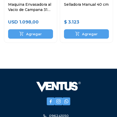
Maquina Envasadora al
Selladora Manual 40 cm
Vacio de Campana 31
cm
USD
1.098,00
$
3.123



096241050