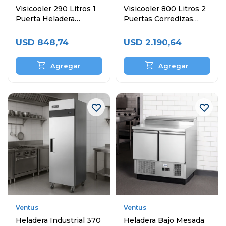
Visicooler 290 Litros 1
Visicooler 800 Litros 2
Puerta Heladera
Puertas Corredizas
Exhibidora
Heladera Exibidora
USD
848,74
USD
2.190,64
Ventus
Ventus
Heladera Industrial 370
Heladera Bajo Mesada