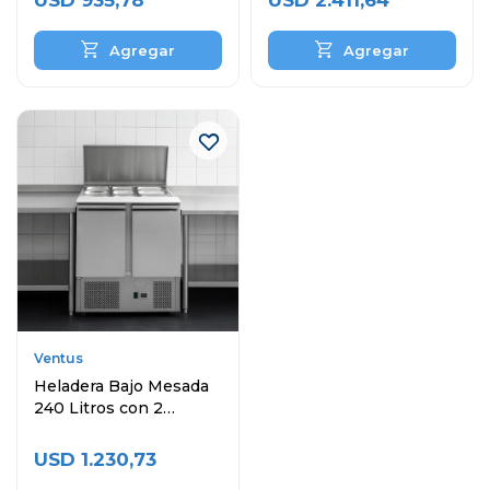
USD
935,78
USD
2.411,64
Ventus
Heladera Bajo Mesada
240 Litros con 2
Puertas Topinera y
Cubas
USD
1.230,73