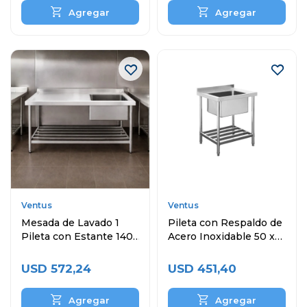
Ventus
Ventus
Mesada de Lavado 1
Pileta con Respaldo de
Pileta con Estante 140
Acero Inoxidable 50 x
x 60 cm Acero
40 x 30 cm
Inoxidable
USD
572,24
USD
451,40