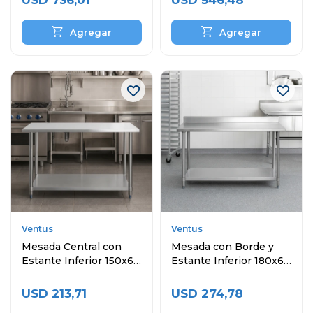
USD
736,01
USD
546,48
Ventus
Ventus
Mesada Central con
Mesada con Borde y
Estante Inferior 150x60
Estante Inferior 180x60
cm
cm
USD
213,71
USD
274,78