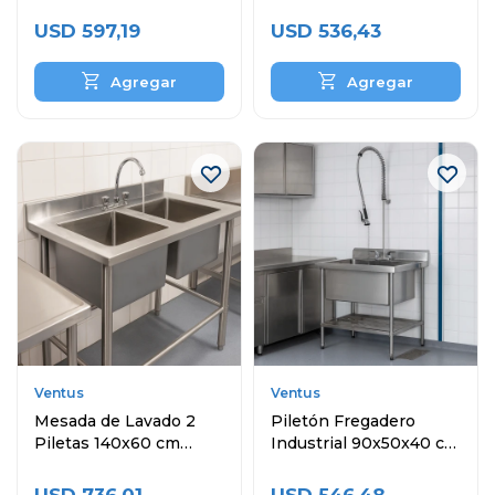
Inoxidable
Inoxidable
USD
597,19
USD
536,43
Ventus
Ventus
Mesada de Lavado 2
Piletón Fregadero
Piletas 140x60 cm
Industrial 90x50x40 cm
Acero Inoxidable
Acero Inoxidable