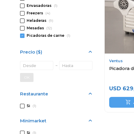
Envasadoras
(1)
Freezers
(4)
Heladeras
(9)
Mesadas
(12)
Picadoras de carne
(1)
Precio
($)
Ventus
Picadora 
OK
USD
629
Restaurante
Si
(1)
Minimarket
Si
(1)