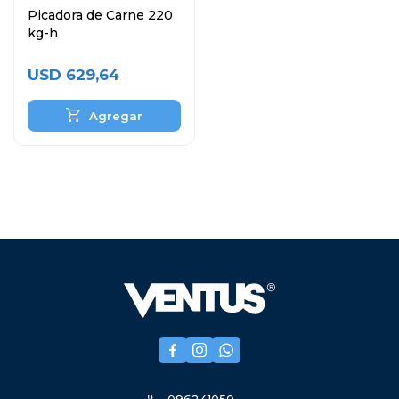
Picadora de Carne 220
kg-h
USD
629,64


