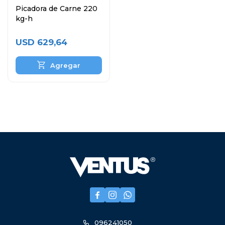
Picadora de Carne 220
kg-h
USD
629,64



096241050