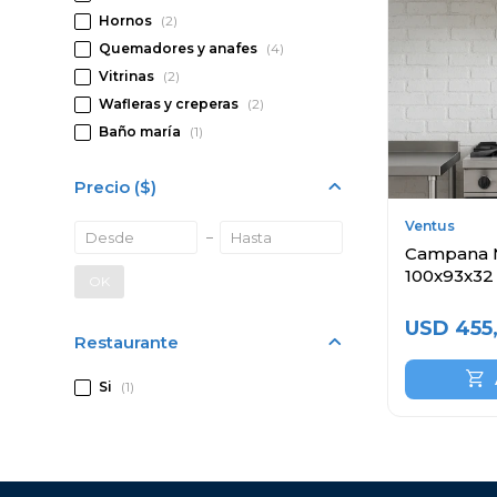
Hornos
(2)
Quemadores y anafes
(4)
Vitrinas
(2)
Wafleras y creperas
(2)
Baño maría
(1)
Precio
($)
Ventus
Campana M
100x93x32
OK
USD
455
Restaurante
Si
(1)