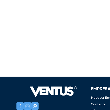
EMPRES
Nuestra Em
Contacto


