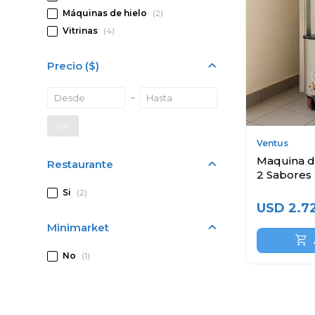
Máquinas de hielo
(2)
Vitrinas
(4)
Precio
($)
OK
Ventus
Maquina de
Restaurante
2 Sabores
Si
(2)
USD
2.7
Minimarket
No
(1)