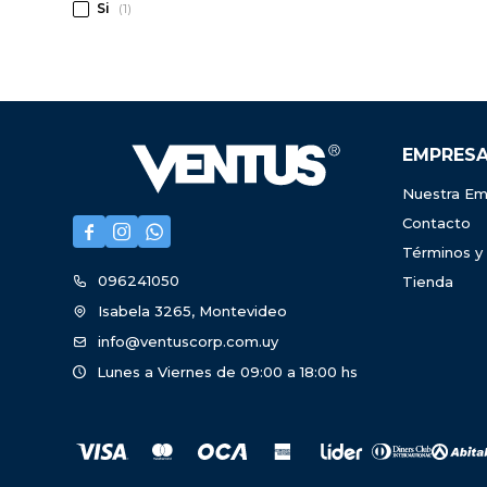
Si
(1)
EMPRES
Nuestra Em
Contacto



Términos y
096241050
Tienda
Isabela 3265, Montevideo
info@ventuscorp.com.uy
Lunes a Viernes de 09:00 a 18:00 hs