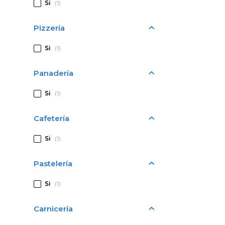
Si
(1)
Pizzería
Si
(1)
Panadería
Si
(1)
Cafetería
Si
(1)
Pastelería
Si
(1)
Carnicería