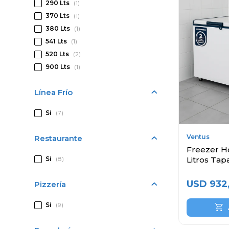
290 Lts
(1)
370 Lts
(1)
380 Lts
(1)
541 Lts
(1)
520 Lts
(2)
900 Lts
(1)
Línea Frío
Si
(7)
Ventus
Restaurante
Freezer H
Si
(8)
Litros Tap
USD
932
Pizzería
Si
(9)