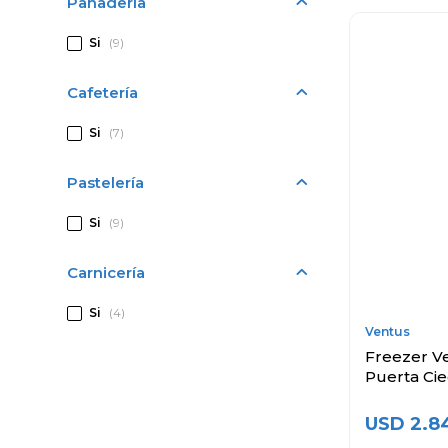
Panadería
Si
(9)
Cafetería
Si
(7)
Pastelería
Si
(9)
Carnicería
Si
(4)
Ventus
Freezer Ver
Puerta Ci
USD
2.8