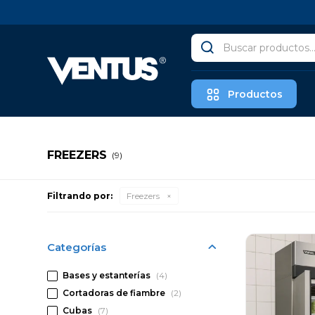
Productos
FREEZERS
(9)
Filtrando por:
Freezers
Categorías
Bases y estanterías
(4)
Cortadoras de fiambre
(2)
Cubas
(7)