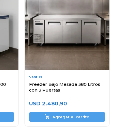
Ventus
600
Freezer Bajo Mesada 380 Litros
con 3 Puertas
USD
2.480,90