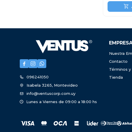
EMPRES
Nuestra Em
Contacto



Términos y
096241050
Tienda
Isabela 3265, Montevideo
info@ventuscorp.com.uy
Lunes a Viernes de 09:00 a 18:00 hs