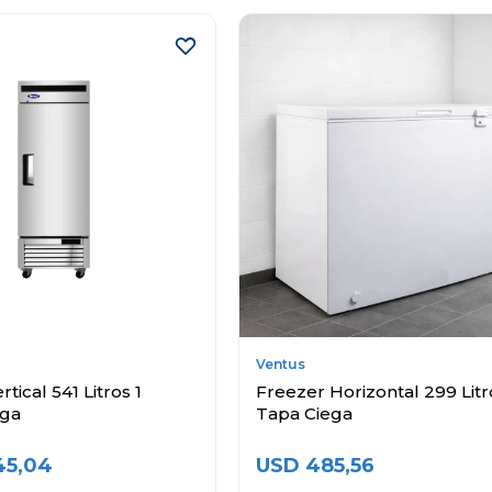
Ventus
tical 541 Litros 1
Freezer Horizontal 299 Litr
ega
Tapa Ciega
45,04
USD
485,56