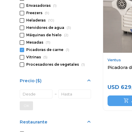
Envasadoras
(1)
Freezers
(9)
Heladeras
(10)
Hervidores de agua
(3)
Máquinas de hielo
(2)
Mesadas
(11)
Picadoras de carne
(1)
Vitrinas
(5)
Ventus
Procesadores de vegetales
(1)
Picadora 
Precio
($)
USD
629
OK
Restaurante