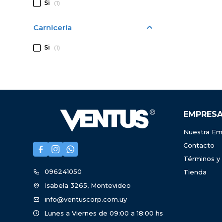
Si
(1)
Carnicería
Si
(1)
EMPRES
Nuestra Em
Contacto



Términos y
096241050
Tienda
Isabela 3265, Montevideo
info@ventuscorp.com.uy
Lunes a Viernes de 09:00 a 18:00 hs