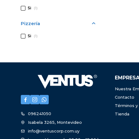
Si
(1)
Pizzería
Si
(1)
EMPRES
Nuestra Em
Contacto



Términos y
096241050
Tienda
Isabela 3265, Montevideo
info@ventuscorp.com.uy