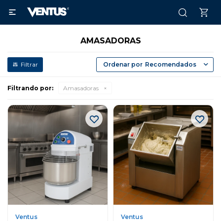

AMASADORAS
Recomendados
Filtrando por:
Amasadoras
Ventus
Ventus