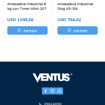
Amasadora Industrial 8
Amasadora Industrial
kg con Timer VAM-20T
15kg VR-15K
USD
1.095,56
USD
766,52



096241050