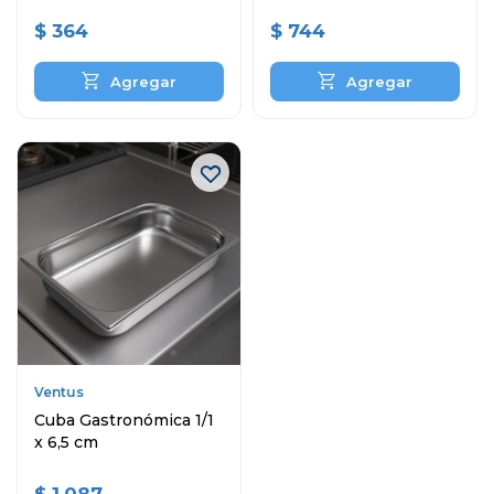
$
364
$
744
Ventus
Cuba Gastronómica 1/1
x 6,5 cm