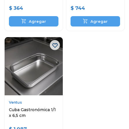
$
364
$
744
Ventus
Cuba Gastronómica 1/1
x 6,5 cm