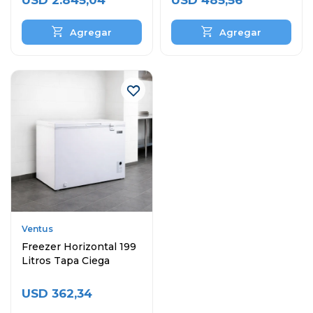
USD
2.845,04
USD
485,56
Ventus
Freezer Horizontal 199
Litros Tapa Ciega
USD
362,34