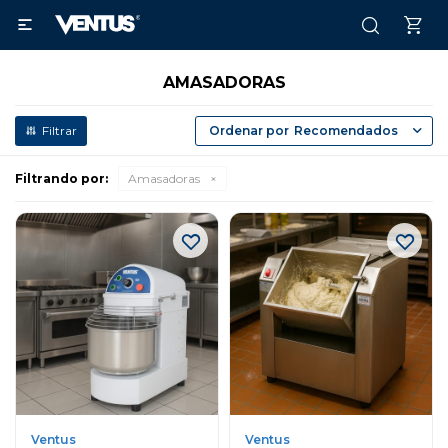

AMASADORAS
Recomendados
Filtrando por:
Amasadoras
Ventus
Ventus