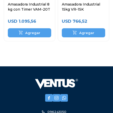
Amasadora Industrial 8
Amasadora Industrial
kg con Timer VAM-20T
15kg VR-15K
USD
1.095,56
USD
766,52



096241050