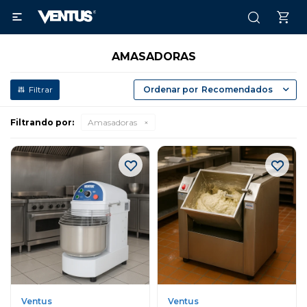

AMASADORAS
Recomendados
Filtrando por:
Amasadoras
Ventus
Ventus