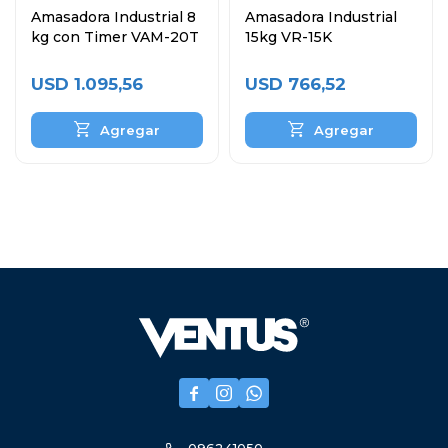
Amasadora Industrial 8
Amasadora Industrial
kg con Timer VAM-20T
15kg VR-15K
USD
1.095,56
USD
766,52


