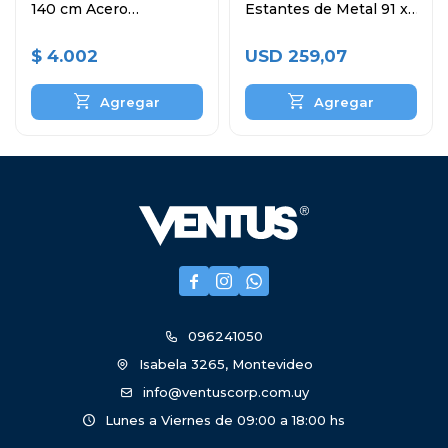
140 cm Acero
Estantes de Metal 91 x
Inoxidable
46 x 180 cm
$
4.002
USD
259,07



096241050
Isabela 3265, Montevideo
info@ventuscorp.com.uy
Lunes a Viernes de 09:00 a 18:00 hs