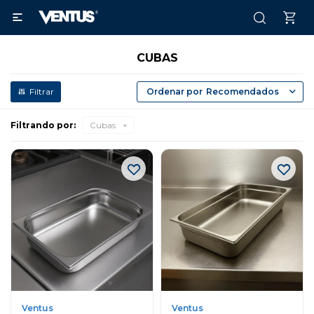

CUBAS
Recomendados
Filtrando por:
Cubas
Ventus
Ventus