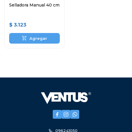
Selladora Manual 40 cm
$
3.123



096241050