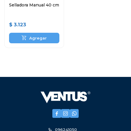
Selladora Manual 40 cm
$
3.123



096241050