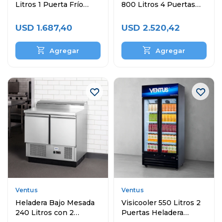
Litros 1 Puerta Frío
800 Litros 4 Puertas
Estático
VR4PS-1000
USD
1.687,40
USD
2.520,42
Ventus
Ventus
Heladera Bajo Mesada
Visicooler 550 Litros 2
240 Litros con 2
Puertas Heladera