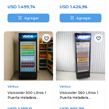
Puertas y Topinera
Exhibidora
USD
1.499,74
USD
1.426,96
Ventus
Ventus
Visicooler 500 Litros 1
Visicooler 360 Litros 1
Puerta Heladera
Puerta Heladera
Exhibidora
Exhibidora