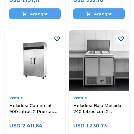
USD
1.197,11
USD
935,78
Ventus
Ventus
Heladera Comercial
Heladera Bajo Mesada
900 Litros 2 Puertas
240 Litros con 2
VREF-1000BEN
Puertas Topinera y
Cubas
USD
2.411,64
USD
1.230,73