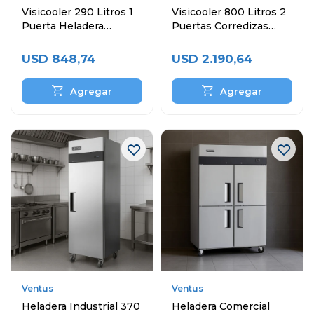
Visicooler 290 Litros 1
Visicooler 800 Litros 2
Puerta Heladera
Puertas Corredizas
Exhibidora
Heladera Exibidora
USD
848,74
USD
2.190,64
Ventus
Ventus
Heladera Industrial 370
Heladera Comercial