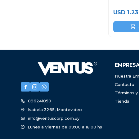
USD
1.2
EMPRES
Nuestra Em
Contacto



Términos y
096241050
Tienda
Isabela 3265, Montevideo
info@ventuscorp.com.uy
Lunes a Viernes de 09:00 a 18:00 hs