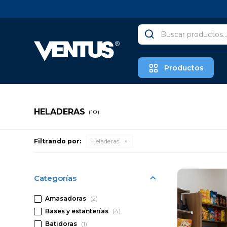
Productos
HELADERAS
(10)
Filtrando por:
Heladeras
Categorías
Amasadoras
(2)
Bases y estanterías
(4)
Batidoras
(1)