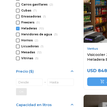
Carros gavillares
(2)
Cubas
(7)
Envasadoras
(1)
Freezers
(9)
Heladeras
(10)
Hervidores de agua
(3)
Hornos
(2)
Licuadoras
(1)
Ventus
Mesadas
(12)
Visicooler 
Vitrinas
(5)
Heladera 
USD
848
Precio
($)
OK
Capacidad en litros