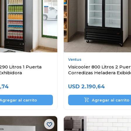
Ventus
290 Litros 1 Puerta
Visicooler 800 Litros 2 Puer
Exhibidora
Corredizas Heladera Exibid
,74
USD
2.190,64