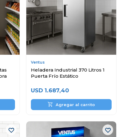
Ventus
tas
Heladera Industrial 370 Litros 1
ora
Puerta Frío Estático
USD
1.687,40