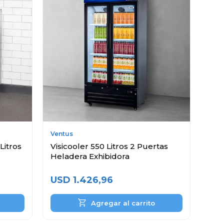
Ventus
Litros
Visicooler 550 Litros 2 Puertas
Heladera Exhibidora
USD
1.426,96