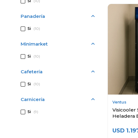
Si
(10)
Panadería
Si
(10)
Minimarket
Si
(10)
Cafetería
Si
(10)
Carnicería
Ventus
Visicooler 
Si
(9)
Heladera 
USD
1.19