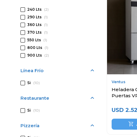
240 Lts
(2)
290 Lts
(1)
360 Lts
(1)
370 Lts
(1)
550 Lts
(1)
800 Lts
(1)
900 Lts
(2)
Línea Frío
Ventus
Si
(10)
Heladera C
Puertas V
Restaurante
USD
2.5
Si
(10)
Pizzería