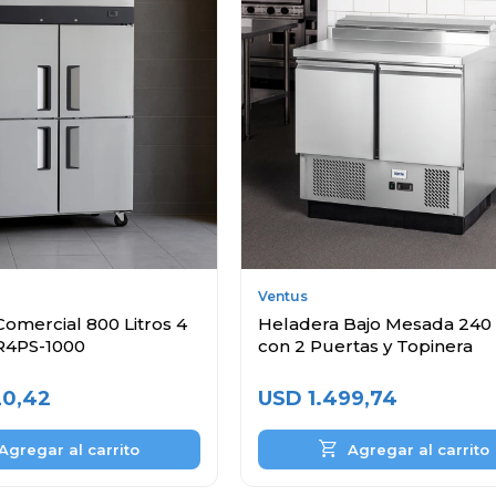
Ventus
omercial 800 Litros 4
Heladera Bajo Mesada 240 
R4PS-1000
con 2 Puertas y Topinera
20,42
USD
1.499,74