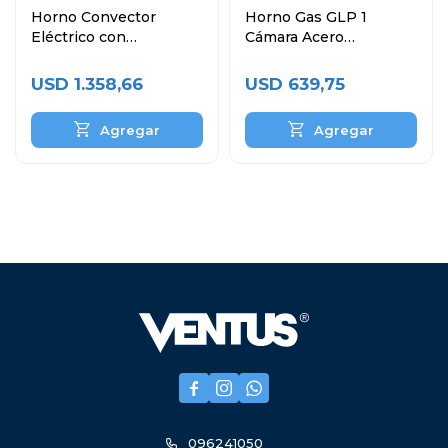
Horno Convector
Horno Gas GLP 1
Eléctrico con
Cámara Acero
Humificador 4 Bandejas
Inoxidable VHG-1C
60x40 cm
USD
1.358,66
USD
639,75



096241050