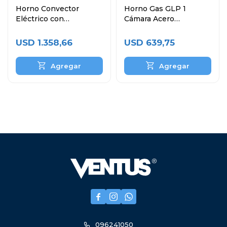
Horno Convector
Horno Gas GLP 1
Eléctrico con
Cámara Acero
Humificador 4 Bandejas
Inoxidable VHG-1C
60x40 cm
USD
1.358,66
USD
639,75



096241050