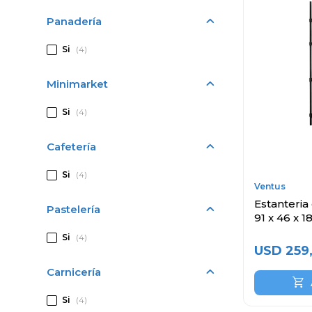
Panadería
Si
(4)
Minimarket
Si
(4)
Cafetería
Si
(4)
Ventus
Estanteria
Pastelería
91 x 46 x 
Si
(4)
USD
259
Carnicería
Si
(4)