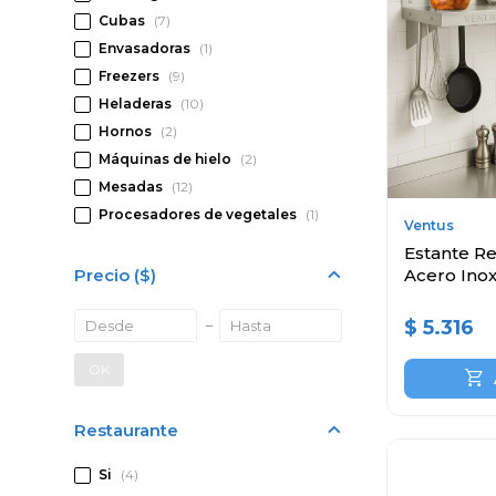
Cubas
(7)
Envasadoras
(1)
Freezers
(9)
Heladeras
(10)
Hornos
(2)
Máquinas de hielo
(2)
Mesadas
(12)
Procesadores de vegetales
(1)
Ventus
Estante Re
Precio
($)
Acero Ino
$
5.316
OK
Restaurante
Si
(4)