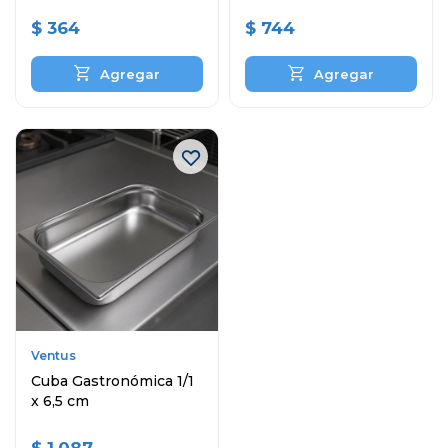
$
364
$
744
Ventus
Cuba Gastronómica 1/1
x 6,5 cm