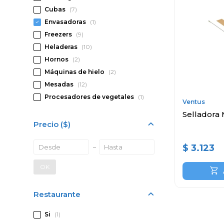
Cubas
(7)
Envasadoras
(1)
Freezers
(9)
Heladeras
(10)
Hornos
(2)
Máquinas de hielo
(2)
Mesadas
(12)
Procesadores de vegetales
(1)
Ventus
Selladora
Precio
($)
$
3.123
OK
Restaurante
Si
(1)