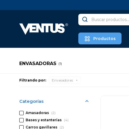
Productos
ENVASADORAS
(1)
Filtrando por:
Envasadoras
Categorías
Amasadoras
(2)
Bases y estanterías
(4)
Carros gavillares
(2)