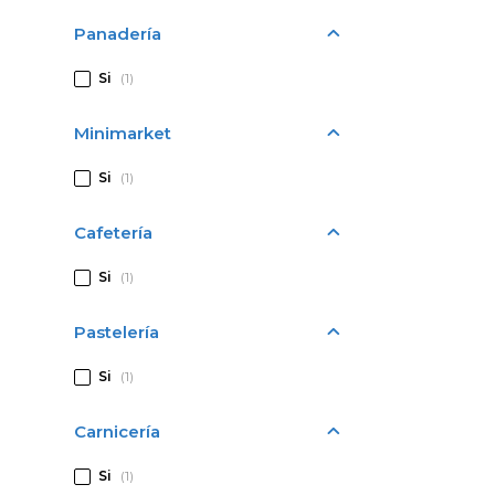
Panadería
Si
(1)
Minimarket
Si
(1)
Cafetería
Si
(1)
Pastelería
Si
(1)
Carnicería
Si
(1)