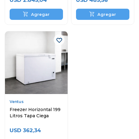
USD
2.845,04
USD
485,56
Ventus
Freezer Horizontal 199
Litros Tapa Ciega
USD
362,34