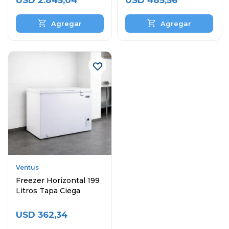
USD
2.845,04
USD
485,56
Ventus
Freezer Horizontal 199
Litros Tapa Ciega
USD
362,34